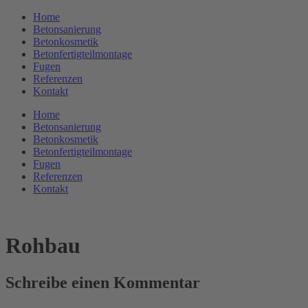
Zum
Home
Inhalt
Betonsanierung
springen
Betonkosmetik
Betonfertigteilmontage
Fugen
Referenzen
Kontakt
Home
Betonsanierung
Betonkosmetik
Betonfertigteilmontage
Fugen
Referenzen
Kontakt
Rohbau
Schreibe einen Kommentar