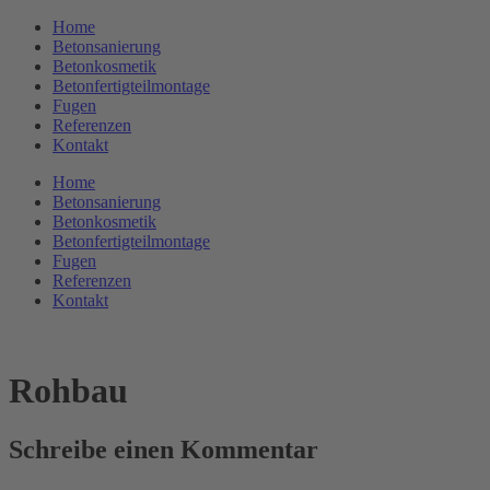
Zum
Home
Inhalt
Betonsanierung
springen
Betonkosmetik
Betonfertigteilmontage
Fugen
Referenzen
Kontakt
Home
Betonsanierung
Betonkosmetik
Betonfertigteilmontage
Fugen
Referenzen
Kontakt
Rohbau
Schreibe einen Kommentar