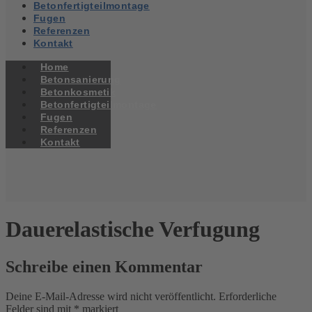
Betonfertigteilmontage
Zum
Fugen
Inhalt
Referenzen
springen
Kontakt
Home
Betonsanierung
Betonkosmetik
Betonfertigteilmontage
Fugen
Referenzen
Kontakt
Dauerelastische Verfugung
Schreibe einen Kommentar
Deine E-Mail-Adresse wird nicht veröffentlicht.
Erforderliche
Felder sind mit
*
markiert