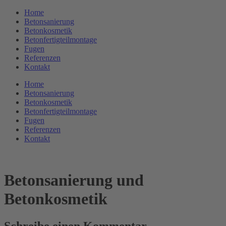
Zum
Home
Inhalt
Betonsanierung
springen
Betonkosmetik
Betonfertigteilmontage
Fugen
Referenzen
Kontakt
Home
Betonsanierung
Betonkosmetik
Betonfertigteilmontage
Fugen
Referenzen
Kontakt
Betonsanierung und
Betonkosmetik
Schreibe einen Kommentar