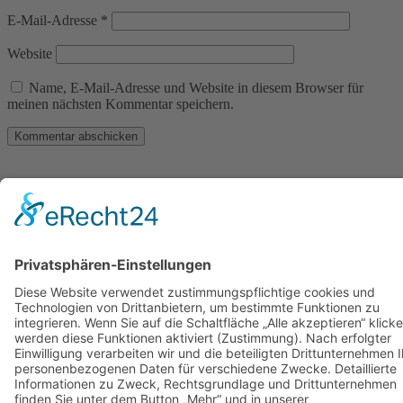
E-Mail-Adresse
*
Website
Name, E-Mail-Adresse und Website in diesem Browser für
meinen nächsten Kommentar speichern.
Menü
Kontakt
Datenschutz
Impressum
06021-7710040
Wir sind persönlich für Sie da!
Schäfer GmbH & Co. KG
Seusstraße 32