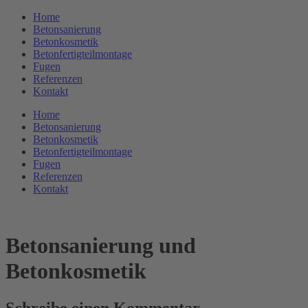
Zum
Home
Inhalt
Betonsanierung
springen
Betonkosmetik
Betonfertigteilmontage
Fugen
Referenzen
Kontakt
Home
Betonsanierung
Betonkosmetik
Betonfertigteilmontage
Fugen
Referenzen
Kontakt
Betonsanierung und
Betonkosmetik
Schreibe einen Kommentar