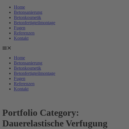
Zum
Home
Inhalt
Betonsanierung
springen
Betonkosmetik
Betonfertigteilmontage
Fugen
Referenzen
Kontakt
Home
Betonsanierung
Betonkosmetik
Betonfertigteilmontage
Fugen
Referenzen
Kontakt
Portfolio Category:
Dauerelastische Verfugung